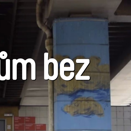
dům bez