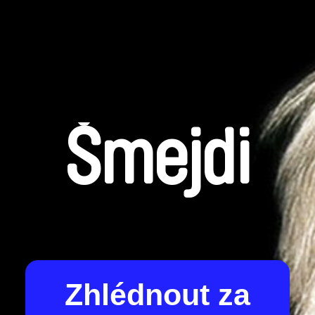
Šmejdi
Zhlédnout za