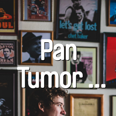
Pan
Tumor -
od jedné