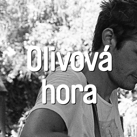
Olivová
hora