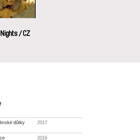
Nights / CZ
y
lmské důtky
2017
rce
2016