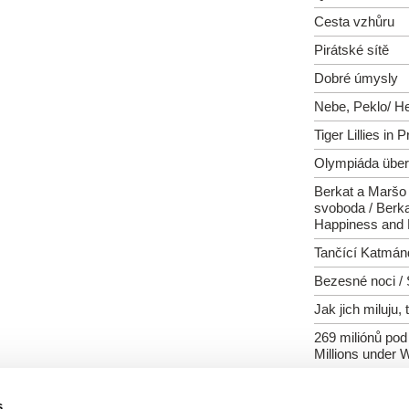
Cesta vzhůru
Pirátské sítě
Dobré úmysly
Nebe, Peklo/ He
Tiger Lillies in 
Olympiáda über
Berkat a Maršo -
svoboda / Berk
Happiness and
Tančící Katmán
Bezesné noci / 
Jak jich miluju,
269 miliónů pod
Millions under 
Barevný národ
s