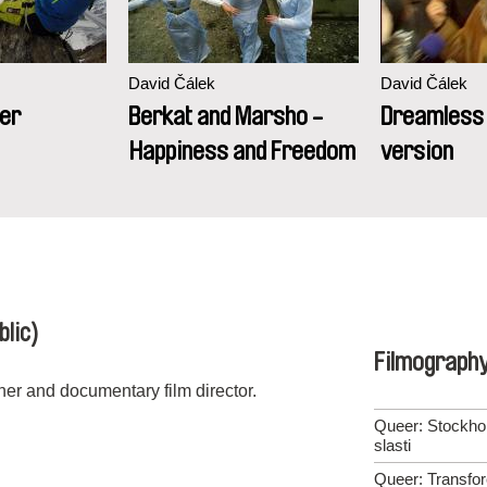
David Čálek
David Čálek
her
Berkat and Marsho -
Dreamless 
Happiness and Freedom
version
blic)
Filmograph
er and documentary film director.
Queer: Stockho
slasti
Queer: Transfo