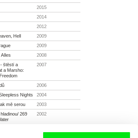
2015
2014
2012
aven, Hell
2009
Prague
2009
 Alles
2008
 štěstí a
2007
at a Marsho:
 Freedom
dů
2006
Sleepless Nights
2004
 tak mě serou
2003
 hladinou/ 269
2002
Water
2002