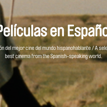
Películas en Españo
ón del mejor cine del mundo hispanohablante / A sele
best cinema from the Spanish-speaking world.