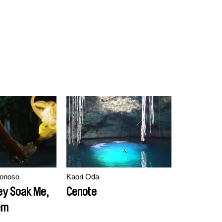
Donoso
Kaori Oda
hey Soak Me,
Cenote
hem