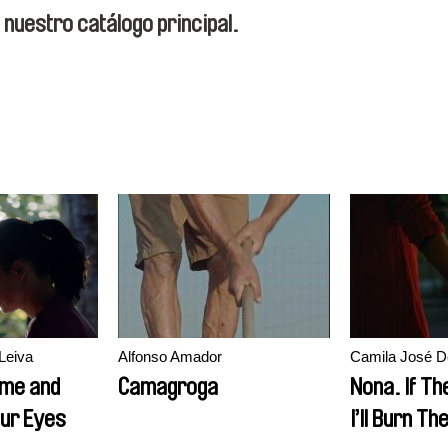
 nuestro catálogo principal.
Leiva
Alfonso Amador
Camila José 
ome and
Camagroga
Nona. If T
our Eyes
I’ll Burn T