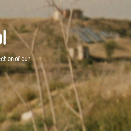
l
ction of our